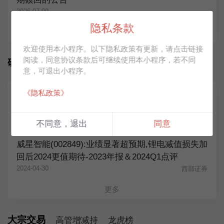
2026-07-09
隐私条款
更多
欢迎使用本小程序。以下隐私政策有更新，请点击链接
阅读，同意协议条款后可继续使用本小程序，若不同
研究报告
意，可退出小程序。
《隐私政策》
威星智能(002849):减值拖累业绩表现,传统主业利润
实现稳增长-2024半年报点评
2024-08-22
西部证券
不同意，退出
同意
威星智能(002849):业绩显著超预期,锂电减值损失加
回后2024更值期待-2023年报＆2024Q1点评
2024-04-30
西部证券
更多
大宗交易
高管增减持
龙虎榜