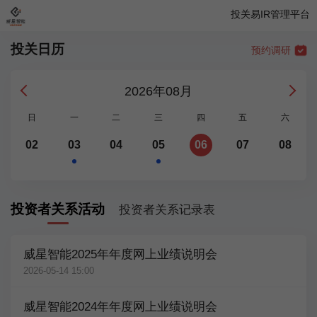
投关易IR管理平台
投关日历
预约调研
2026年08月
日
一
二
三
四
五
六
02
03
04
05
06
07
08
投资者关系活动
投资者关系记录表
威星智能2025年年度网上业绩说明会
2026-05-14 15:00
威星智能2024年年度网上业绩说明会